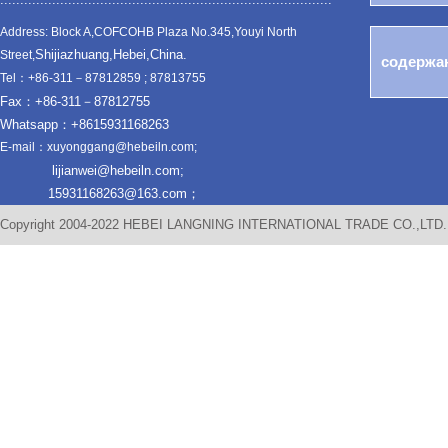
Address: Block A,COFCOHB Plaza No.345,Youyi North
Shijiazhuang,Hebei,China.
Street,
Tel：+86-311－87812859 ; 87813755
Fax：+86-311－87812755
Whatsapp：+8615931168263
E-mail：xuyonggang@hebeiln.com;
lijianwei@hebeiln.com;
15931168263@163.com；
Copyright 2004-2022 HEBEI LANGNING INTERNATIONAL TRADE CO.,LTD